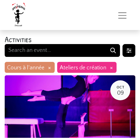
Activities
×
×
Cours à l'année
Ateliers de création
OCT
09