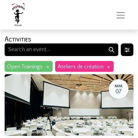
Activities
×
×
Open Trainings
Ateliers de création
MAR
07