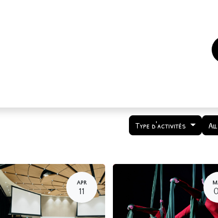
es
Events
How to support us ?
Who are we
Type d'activités
Al
APR
M
11