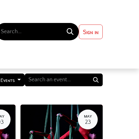
Sign in
 ?
Contact us
l Events
AY
MAY
03
23