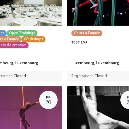
ges
Open Trainings
Cours à l'année
s à l'année
Workshops
test eva
iers de création
mbourg
,
Luxembourg
Luxembourg
,
Luxembourg
trations Closed
Registrations Closed
JUL
J
20