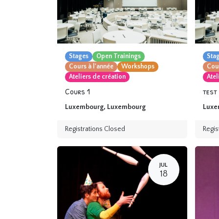
Stages
Open Trainings
Sta
Cours à l'année
Workshops
Cour
Ateliers de création
Atel
Cours 1
test
Luxembourg
,
Luxembourg
Luxe
Registrations Closed
Regis
JUL
18