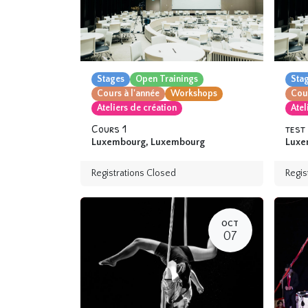
Stages
Open Trainings
Sta
Cours à l'année
Workshops
Cour
Ateliers de création
Atel
Cours 1
test
Luxembourg
,
Luxembourg
Luxe
Registrations Closed
Regis
OCT
07