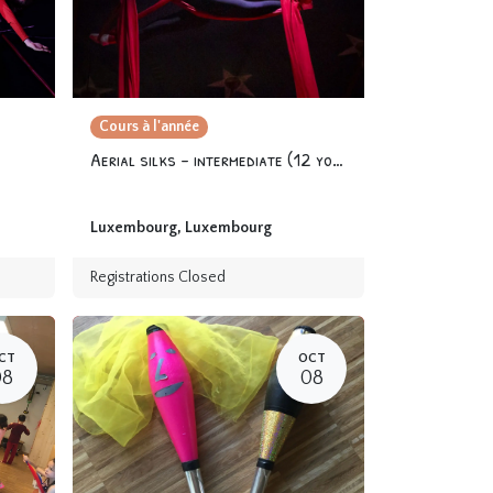
Cours à l'année
Aerial silks - intermediate (12 yo and +)
Luxembourg
,
Luxembourg
Registrations Closed
CT
OCT
08
08