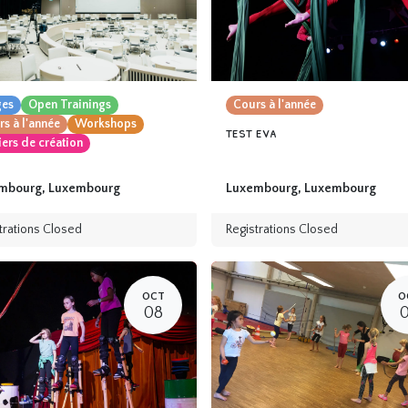
ges
Open Trainings
Cours à l'année
s à l'année
Workshops
test eva
iers de création
mbourg
,
Luxembourg
Luxembourg
,
Luxembourg
trations Closed
Registrations Closed
OCT
O
08