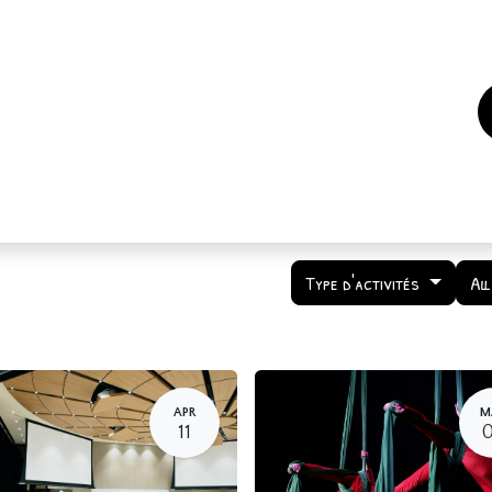
es
Events
How to support us ?
Who are we
Type d'activités
Al
APR
M
11