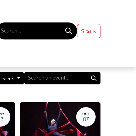
Sign in
 ?
Contact us
l Events
AY
OCT
03
07