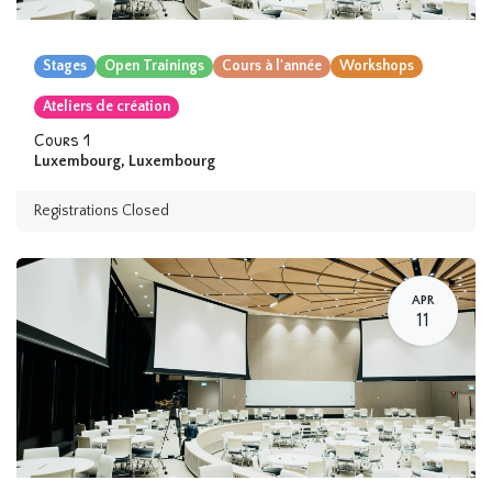
Stages
Open Trainings
Cours à l'année
Workshops
Ateliers de création
Cours 1
Luxembourg
,
Luxembourg
Registrations Closed
APR
11