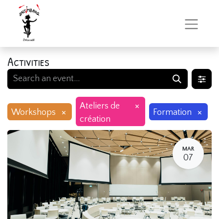
Activities
×
Ateliers de
×
×
Workshops
Formation
création
MAR
07