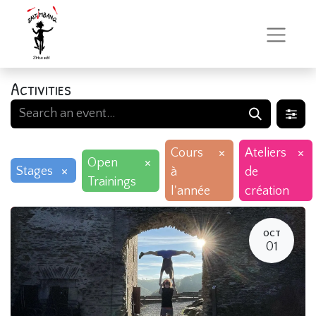
Activities
×
×
Cours
Ateliers
×
Open
×
Stages
à
de
Trainings
l'année
création
OCT
01