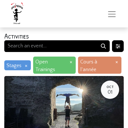
Activities
×
×
Open
Cours à
×
Stages
Trainings
l'année
OCT
01