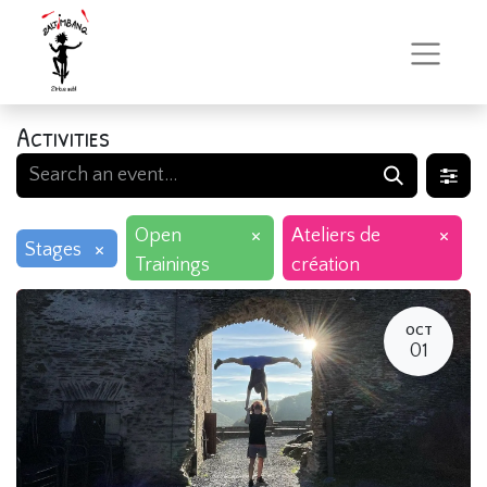
Activities
×
×
Open
Ateliers de
×
Stages
Trainings
création
OCT
01