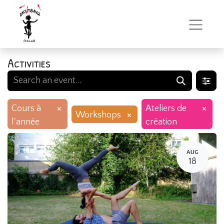
Activities
×
×
Cours à
Ateliers de
×
Workshops
l'année
création
AUG
18