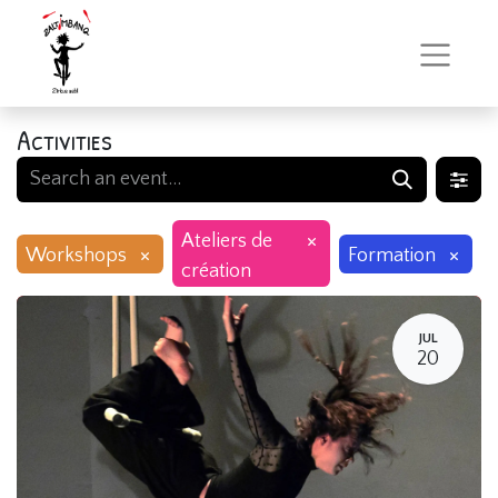
Activities
×
Ateliers de
×
×
Workshops
Formation
création
JUL
20