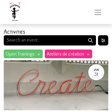
Activities
×
×
Open Trainings
Ateliers de création
JAN
31