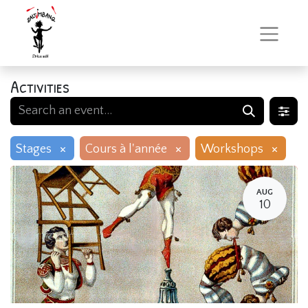
Activities
×
×
×
Stages
Cours à l'année
Workshops
AUG
10