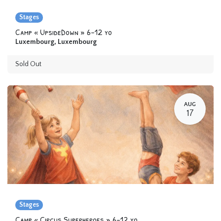
Stages
Camp « UpsideDown » 6-12 yo
Luxembourg
,
Luxembourg
Sold Out
AUG
17
Stages
Camp « Circus Superheroes » 6-12 yo