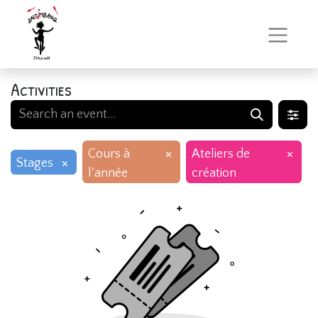
Activities
×
×
Cours à
Ateliers de
×
Stages
l'année
création