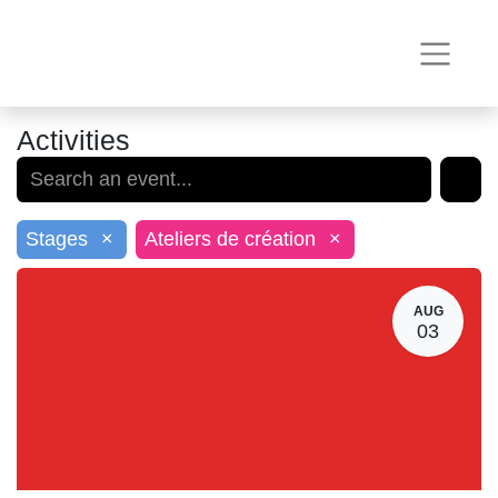
Activities
×
×
Stages
Ateliers de création
AUG
03