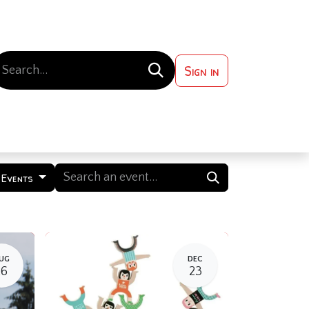
Sign in
 ?
Contact us
l Events
UG
DEC
26
23