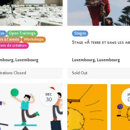
ges
Open Trainings
Stages
s à l'année
Workshops
iers de création
mbourg
,
Luxembourg
Luxembourg
,
Luxembourg
trations Closed
Sold Out
DEC
J
30