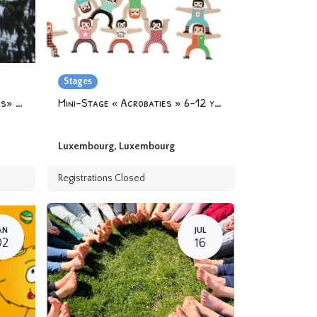
Stages
Stage «À terre et dans les airs» with Mira&Carlos
Mini-Stage « Acrobaties » 6-12 years
Luxembourg
,
Luxembourg
Registrations Closed
AN
JUL
02
16