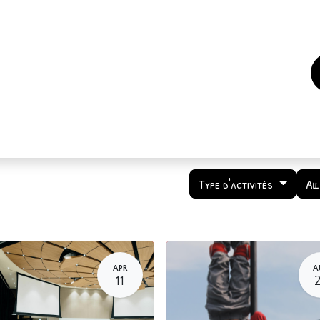
es
Events
How to support us ?
Who are we
Type d'activités
Al
APR
A
11