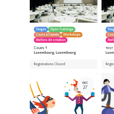
Stages
Open Trainings
Sta
Cours à l'année
Workshops
Cour
Ateliers de création
Atel
Cours 1
test
Luxembourg
,
Luxembourg
Luxe
Registrations Closed
Regis
DEC
27