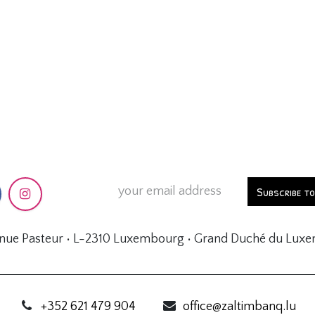
Subscribe t
enue Pasteur • L-2310 Luxembourg • Grand Duché du Lux
+352 621 479 904
office@zaltimbanq.lu