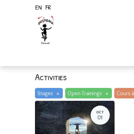
EN
FR
Home
Activiti
Activities
×
×
Stages
Open Trainings
Cours à
OCT
01