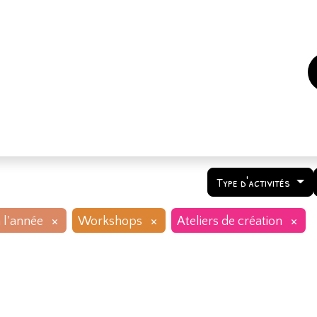
es
Events
How to support us ?
Who are we
Type d'activités
×
×
×
 l'année
Workshops
Ateliers de création