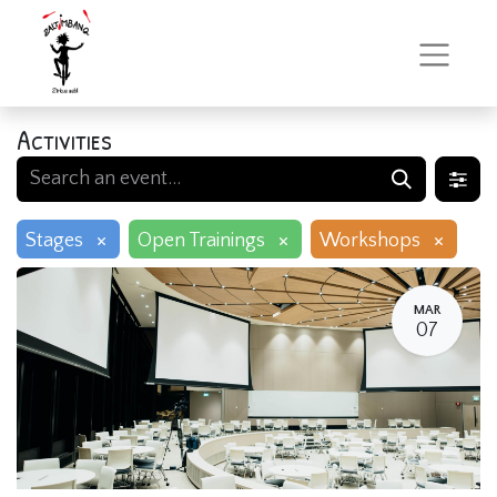
Activities
×
×
×
Stages
Open Trainings
Workshops
MAR
07