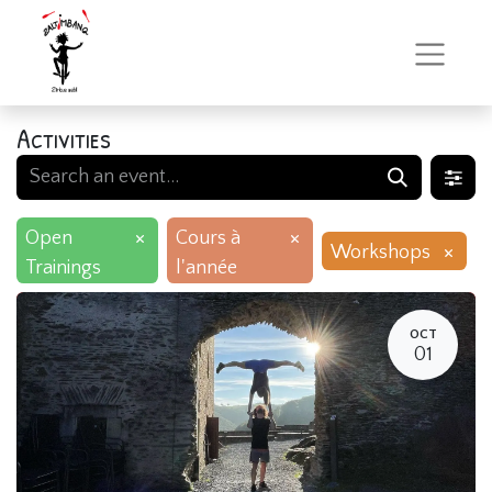
Activities
×
×
Open
Cours à
×
Workshops
Trainings
l'année
OCT
01