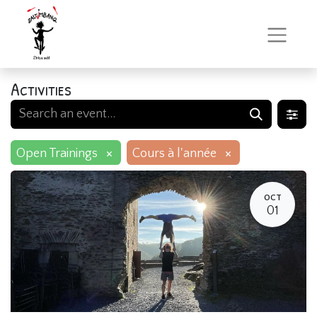
Activities
×
×
Open Trainings
Cours à l'année
OCT
01