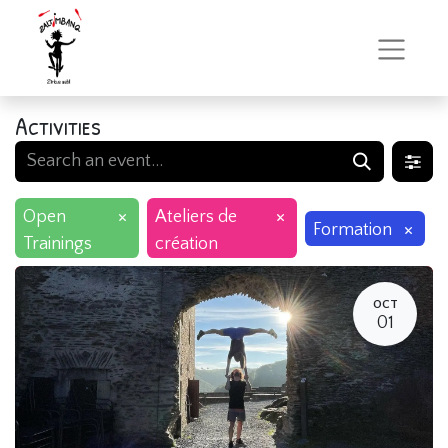
Activities
×
×
Open
Ateliers de
×
Formation
Trainings
création
OCT
01