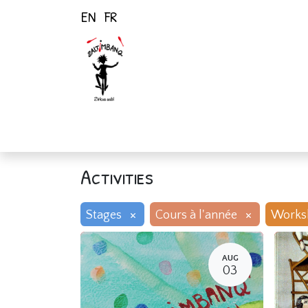
EN
FR
Home
Activiti
Activities
×
×
Stages
Cours à l'année
Works
AUG
03