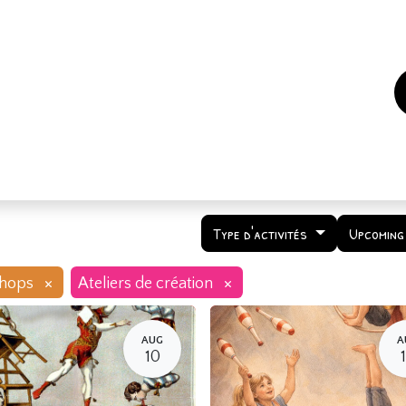
es
Events
How to support us ?
Who are we
Type d'activités
Upcoming
×
×
hops
Ateliers de création
AUG
A
10