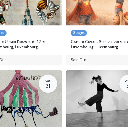
ges
Stages
 « UpsideDown » 6-12 yo
mbourg
,
Luxembourg
Luxembourg
,
Luxembourg
Out
Sold Out
AUG
A
31