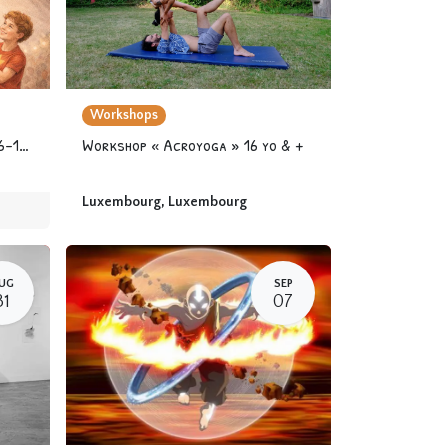
Workshops
Camp « Circus Superheroes » 6-12 yo
Workshop « Acroyoga » 16 yo & +
Luxembourg
,
Luxembourg
UG
SEP
31
07