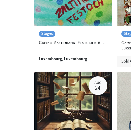
Stages
Sta
Camp « Zaltimbanq’ Festoch » 6-12 yo
Camp
Luxe
Luxembourg
,
Luxembourg
Sold 
AUG
24