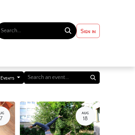
Sign in
 ?
Contact us
 Events
UG
AUG
17
18