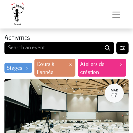
Activities
×
×
Cours à
Ateliers de
×
Stages
l'année
création
MAR
07