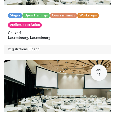
Stages
Open Trainings
Cours à l'année
Workshops
Ateliers de création
Cours 1
Luxembourg
,
Luxembourg
Registrations Closed
APR
11