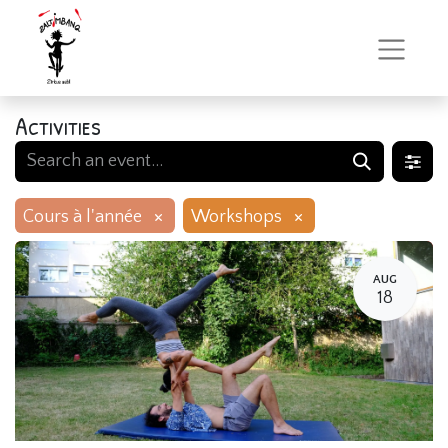
Activities
×
×
Cours à l'année
Workshops
AUG
18