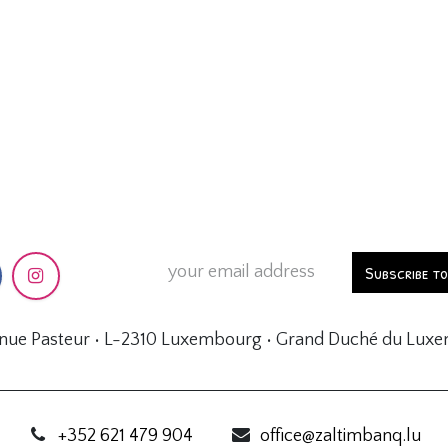
Subscribe t
enue Pasteur • L-2310 Luxembourg • Grand Duché du Lux
+352 621 479 904
office@zaltimbanq.lu