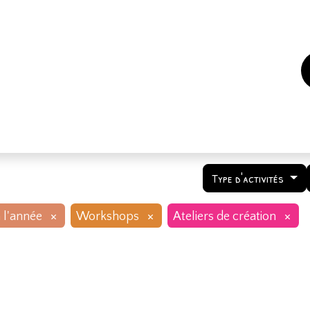
es
Events
How to support us ?
Who are we
Type d'activités
×
×
×
 l'année
Workshops
Ateliers de création