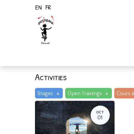
EN
FR
Home
Activiti
Activities
×
×
Stages
Open Trainings
Cours à
OCT
01