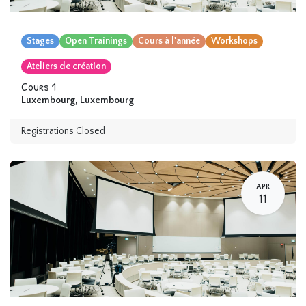
Stages
Open Trainings
Cours à l'année
Workshops
Ateliers de création
Cours 1
Luxembourg
,
Luxembourg
Registrations Closed
APR
11