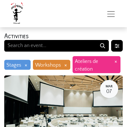
Activities
×
Ateliers de
×
×
Stages
Workshops
création
MAR
07