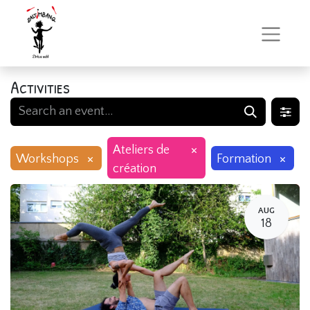
Activities
×
Ateliers de
×
×
Workshops
Formation
création
AUG
18