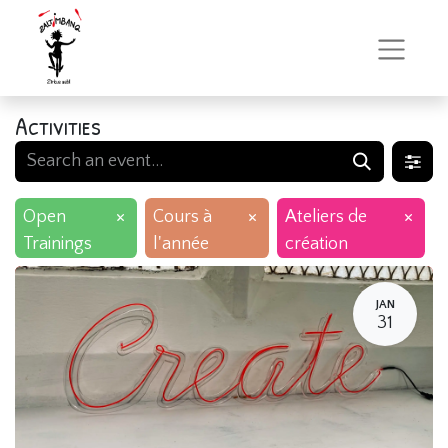
Activities
×
×
×
Open
Cours à
Ateliers de
Trainings
l'année
création
JAN
31