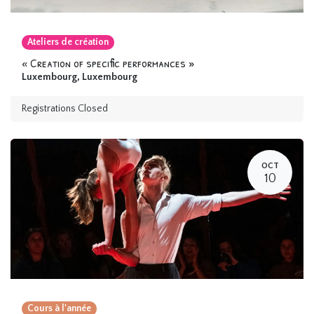
Ateliers de création
« Creation of specific performances »
Luxembourg
,
Luxembourg
Registrations Closed
OCT
10
Cours à l'année