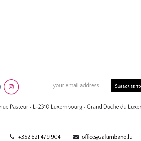
Subscribe t
enue Pasteur • L-2310 Luxembourg • Grand Duché du Lux
+352 621 479 904
office@zaltimbanq.lu