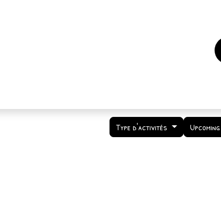
es
Events
How to support us ?
Who are we
Type d'activités
Upcoming