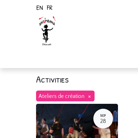
EN
FR
Home
Activiti
Activities
×
Ateliers de création
SEP
28