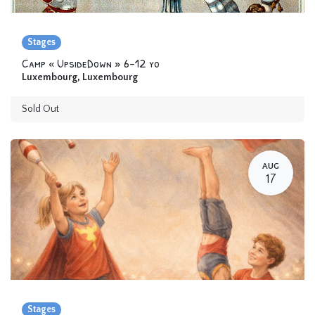
Stages
Camp « UpsideDown » 6-12 yo
Luxembourg
,
Luxembourg
Sold Out
AUG
17
Stages