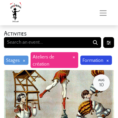
Activities
×
Ateliers de
×
×
Stages
Formation
création
AUG
10