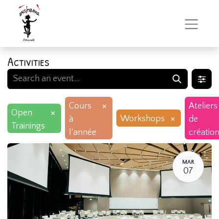
Activities
×
Cours
Ateliers
×
Open
×
Workshops
à
de
Trainings
l'année
créatio
MAR
07