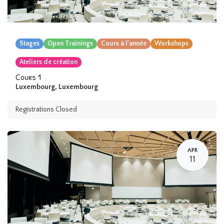
Stages
Open Trainings
Cours à l'année
Workshops
Ateliers de création
Cours 1
Luxembourg
,
Luxembourg
Registrations Closed
APR
11