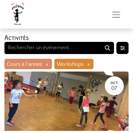
Activités
×
×
Cours à l'année
Workshops
OCT.
07