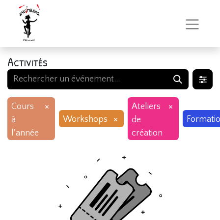
Activités
×
×
Cours
Ateliers
×
Workshops
Formati
à
de
l'année
création