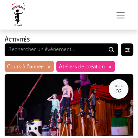
Activités
×
×
Cours à l'année
Ateliers de création
OCT.
02