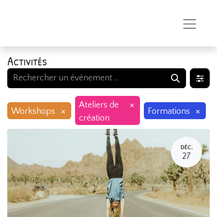
Activités
×
Ateliers de
×
×
Workshops
Formations
création
DÉC.
27