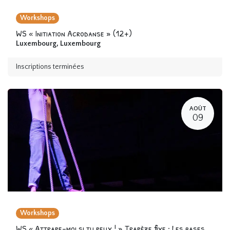
Workshops
WS « Initiation Acrodanse » (12+)
Luxembourg
,
Luxembourg
Inscriptions terminées
AOÛT
09
Workshops
WS « Attrape-moi si tu peux ! » Trapèze fixe : Les bases des mouvements dynamiques (12+)