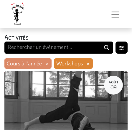
Activités
×
×
Cours à l'année
Workshops
AOÛT
09