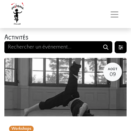
Activités
AOÛT
09
Workshops