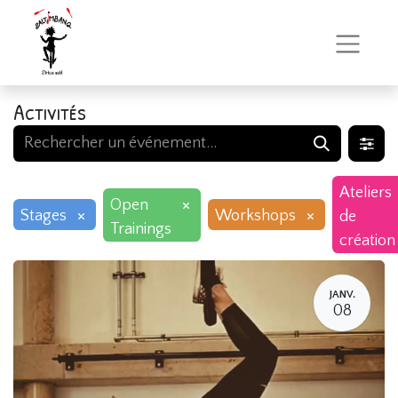
Activités
Ateliers
×
Open
×
×
Stages
Workshops
de
Trainings
création
JANV.
08