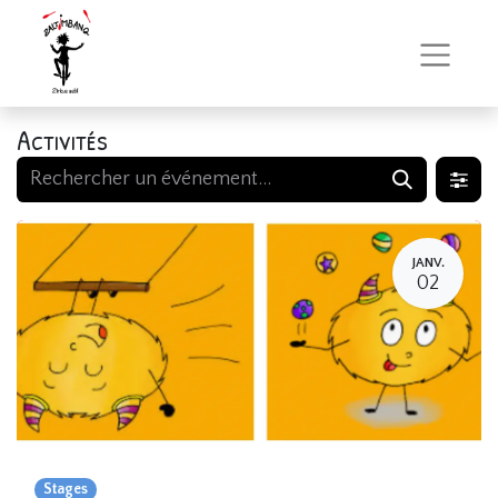
Activités
JANV.
02
Stages