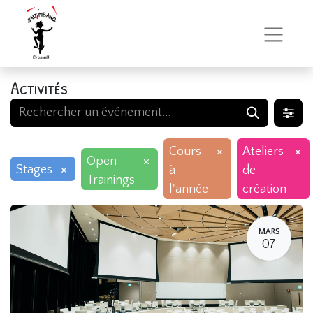
Activités
×
×
Cours
Ateliers
×
Open
×
Stages
à
de
Trainings
l'année
création
MARS
07