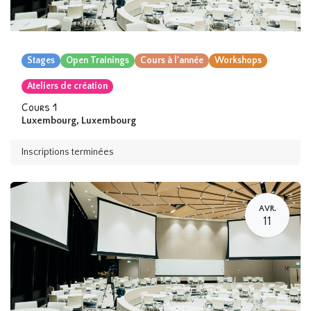
Stages
Open Trainings
Cours à l'année
Workshops
Ateliers de création
Cours 1
Luxembourg
,
Luxembourg
Inscriptions terminées
AVR.
11