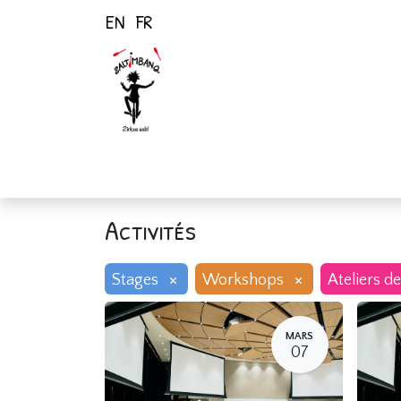
EN
FR
Page d'accueil
Activités
Activités
×
×
Stages
Workshops
Ateliers de
MARS
07