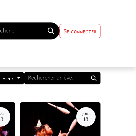
Se connecter
s-nous
Contactez-nous
nements
AI
JUIL.
23
18