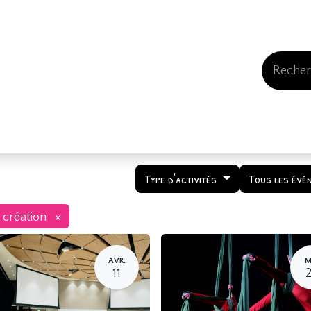
Events
Comment nous soutenir
Qui somme
Type d'activités
Tous les évé
×
 création
AVR.
M
11