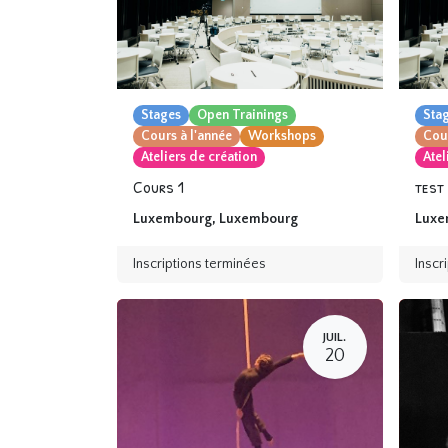
Stages
Open Trainings
Sta
Cours à l'année
Workshops
Cour
Ateliers de création
Atel
Cours 1
test
Luxembourg
,
Luxembourg
Luxe
Inscriptions terminées
Inscr
JUIL.
20