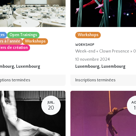
ges
Open Trainings
Workshops
s à l'année
Workshops
workshop
iers de création
Week-end « Clown Presence » 0
10 novembre 2024
mbourg
,
Luxembourg
Luxembourg
,
Luxembourg
iptions terminées
Inscriptions terminées
JUIL.
A
20