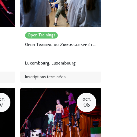
Open Trainings
Open Training au Zirkusschapp été 2024
Luxembourg
,
Luxembourg
Inscriptions terminées
CT.
OCT.
07
08