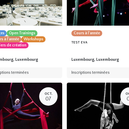
ges
Open Trainings
Cours à l'année
s à l'année
Workshops
test eva
iers de création
mbourg
,
Luxembourg
Luxembourg
,
Luxembourg
iptions terminées
Inscriptions terminées
OCT.
O
07