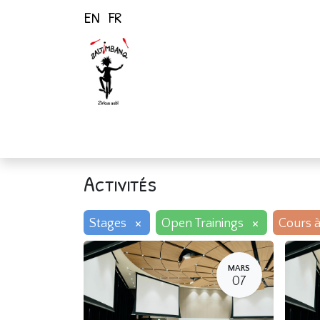
EN
FR
Page d'accueil
Activités
Activités
×
×
Stages
Open Trainings
Cours à
MARS
07