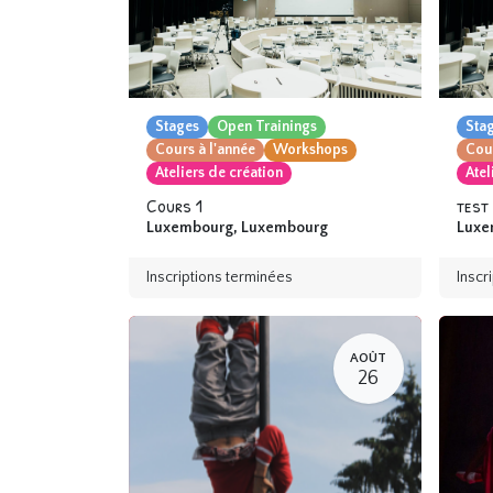
Stages
Open Trainings
Sta
Cours à l'année
Workshops
Cour
Ateliers de création
Atel
Cours 1
test
Luxembourg
,
Luxembourg
Luxe
Inscriptions terminées
Inscr
AOÛT
26