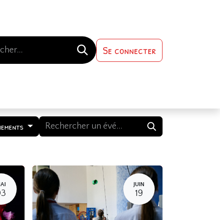
Se connecter
s-nous
Contactez-nous
nements
AI
JUIN
03
19