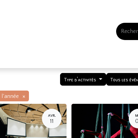
Events
Comment nous soutenir
Qui somme
Type d'activités
Tous les évé
×
 l'année
AVR.
M
11