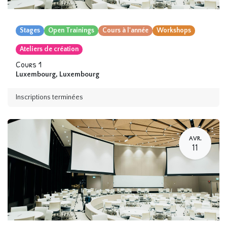
Stages
Open Trainings
Cours à l'année
Workshops
Ateliers de création
Cours 1
Luxembourg
,
Luxembourg
Inscriptions terminées
AVR.
11