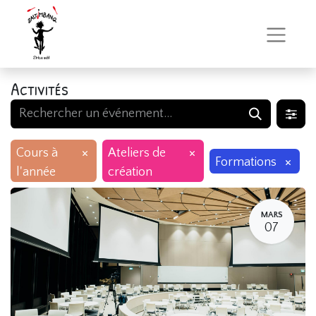
Activités
×
×
Cours à
Ateliers de
×
Formations
l'année
création
MARS
07