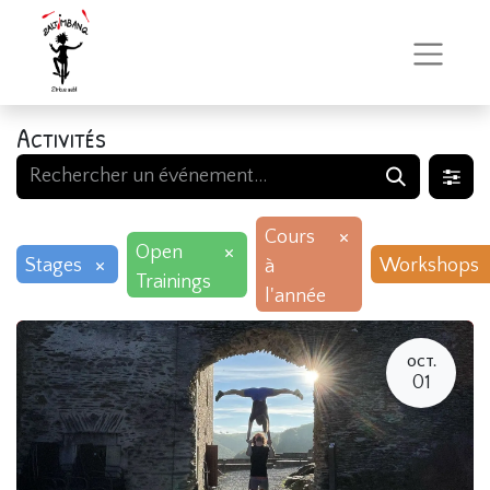
Activités
×
Cours
×
Open
×
Stages
Workshops
à
Trainings
l'année
OCT.
01