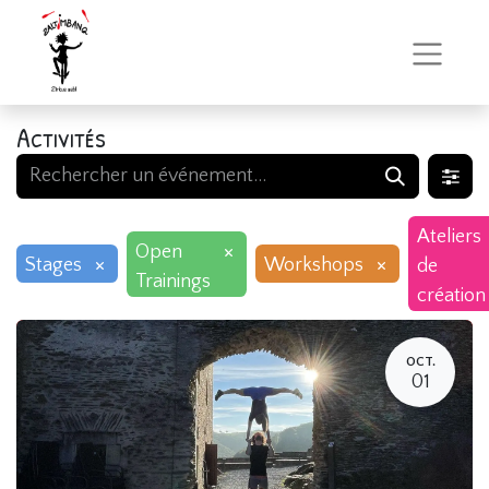
Activités
Ateliers
×
Open
×
×
Stages
Workshops
de
Trainings
création
OCT.
01