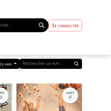
Se connecter
s-nous
Contactez-nous
Ce mois
OÛT
AOÛT
10
17