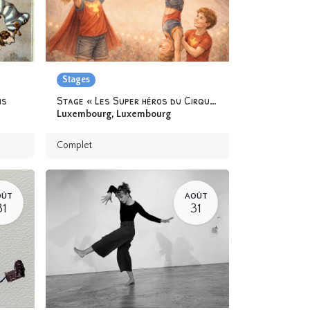
Stages
ns
Stage « Les Super héros du Cirque » 6-12 ans
Luxembourg
,
Luxembourg
Complet
OÛT
AOÛT
31
31