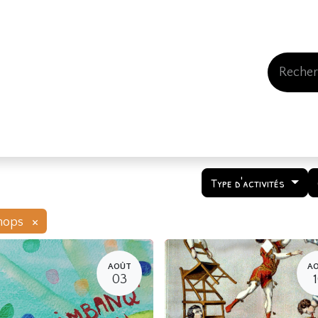
Events
Comment nous soutenir
Qui somme
Type d'activités
×
hops
AOÛT
A
03