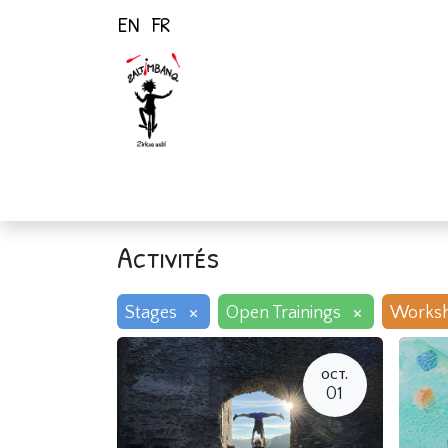
EN
FR
Page d'accueil
Activités
Activités
×
×
Stages
Open Trainings
Works
OCT.
01