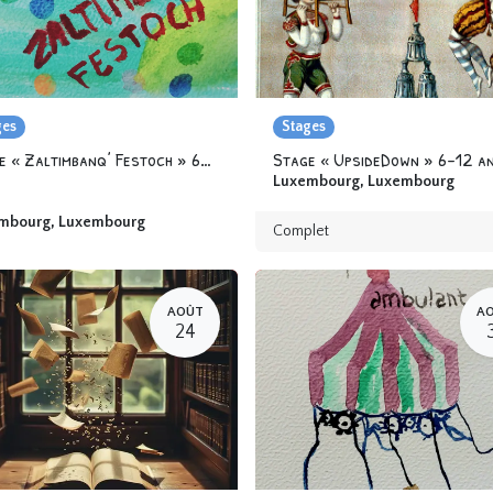
ges
Stages
Stage « Zaltimbanq’ Festoch » 6-12 ans
Stage « UpsideDown » 6-12 a
Luxembourg
,
Luxembourg
mbourg
,
Luxembourg
Complet
AOÛT
A
24