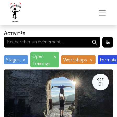
Activités
×
Open
×
×
Stages
Workshops
Formati
Trainings
OCT.
01