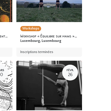
Workshops
Stage « À l’Académie des apprentis alchimistes » 6-12 ans
Workshop « Équilibre sur mains » 12 ans & +
Luxembourg
,
Luxembourg
Inscriptions terminées
ARS
FÉVR.
30
26