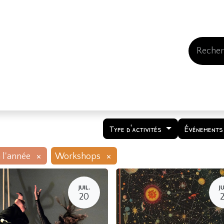
Events
Comment nous soutenir
Qui somme
Type d'activités
Événements
×
×
 l'année
Workshops
JUIL.
JU
20