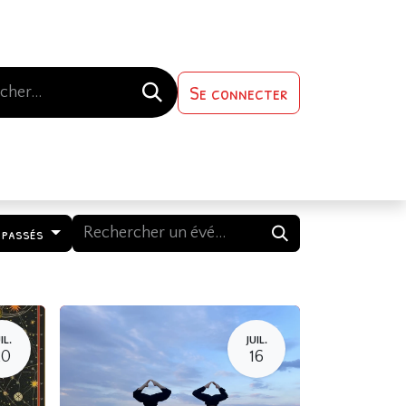
Se connecter
s-nous
Contactez-nous
 passés
IL.
JUIL.
20
16