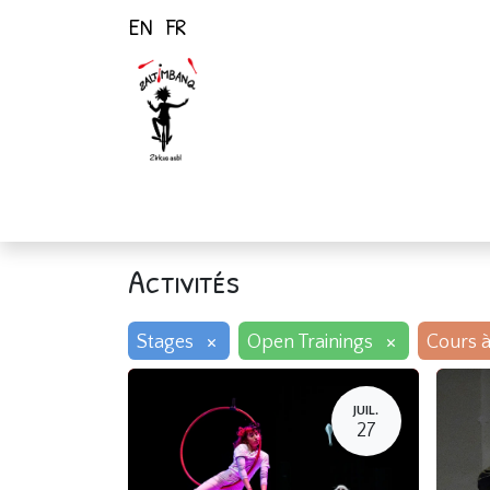
EN
FR
Page d'accueil
Activités
Activités
×
×
Stages
Open Trainings
Cours à
JUIL.
27