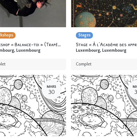
kshops
Stages
Workshop « Balance-toi » (Trapèze fixe) 12 ans & +
mbourg
,
Luxembourg
Luxembourg
,
Luxembourg
let
Complet
MARS
M
30