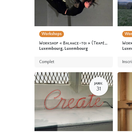
Workshops
Wor
Workshop « Balance-toi » (Trapèze fixe) 12 ans & +
Luxembourg
,
Luxembourg
Luxe
Complet
Inscr
JANV.
31