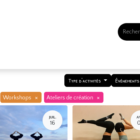
Events
Comment nous soutenir
Qui somme
Type d'activités
Événements
×
×
Workshops
Ateliers de création
JUIL.
A
16