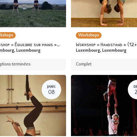
kshops
Workshops
Workshop « Équilibre sur mains » 12 ans & +
Workshop « Handstand » (12+
mbourg
,
Luxembourg
Luxembourg
,
Luxembourg
iptions terminées
Complet
JANV.
D
08