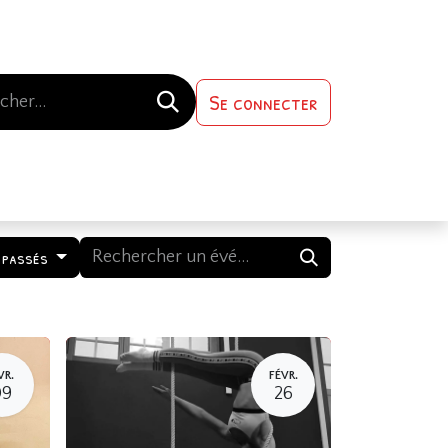
Se connecter
s-nous
Contactez-nous
 passés
VR.
FÉVR.
09
26