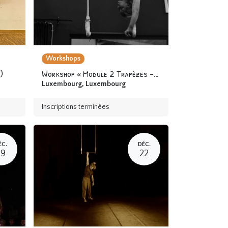
Workshops
)
Workshop « Module 2 Trapèzes - Cerceaux » 12 ans & +
Luxembourg
,
Luxembourg
Inscriptions terminées
ÉC.
DÉC.
29
22