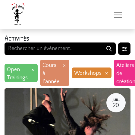
Activités
×
Cours
Ateliers
×
Open
×
Workshops
à
de
Trainings
l'année
créatio
JUIL.
20