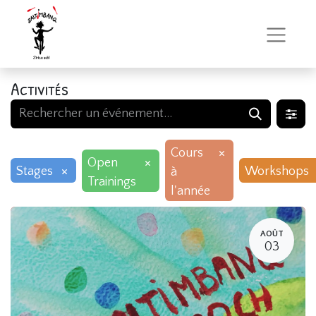
Activités
×
Cours
×
Open
×
Stages
Workshops
à
Trainings
l'année
AOÛT
03